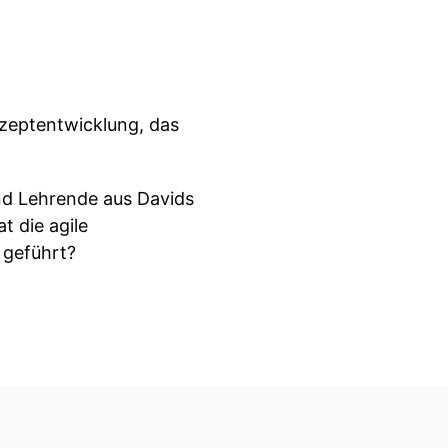
nzeptentwicklung, das
nd Lehrende aus Davids
t die agile
 geführt?